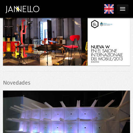
Products
César
Editors
Sales
Blog
Contact
Novedades